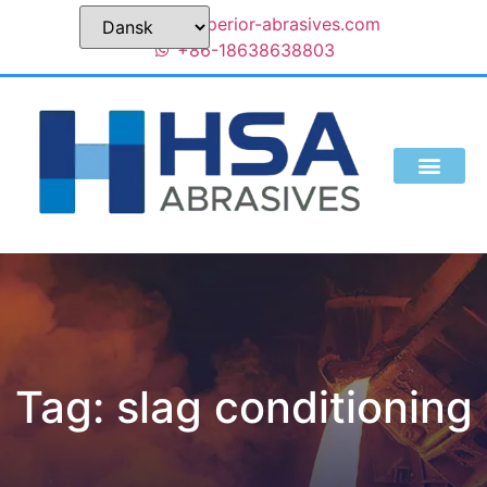
sales@superior-abrasives.com
+86-18638638803
Tag:
slag conditioning