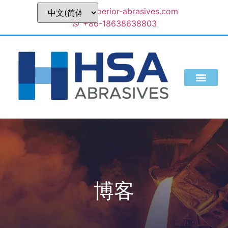
sales@superior-abrasives.com
+86-18638638803
我们是谁
博客