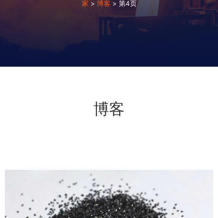
家
>
博客
>
第4页
博客