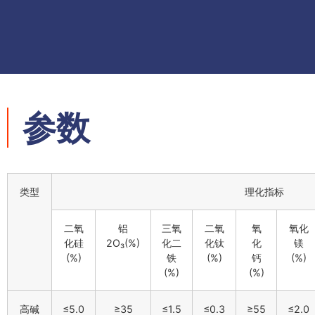
参数
类型
理化指标
二氧
铝
三氧
二氧
氧
氧化
化硅
2O₃(%)
化二
化钛
化
镁
(%)
铁
(%)
钙
(%)
(%)
(%)
高碱
≤5.0
≥35
≤1.5
≤0.3
≥55
≤2.0