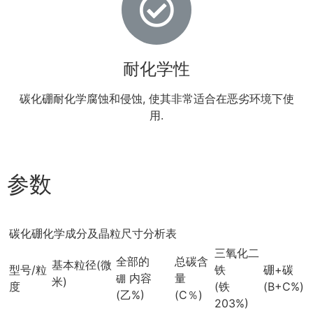
耐化学性
碳化硼耐化学腐蚀和侵蚀, 使其非常适合在恶劣环境下使
用.
参数
碳化硼化学成分及晶粒尺寸分析表
三氧化二
全部的
总碳含
基本粒径
(微
型号/粒
铁
硼+碳
内容
量
硼
米)
度
(铁
(B+C%)
(乙%)
(C％)
203%)