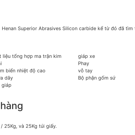
 Henan Superior Abrasives Silicon carbide kể từ đó đã tì
t liệu tổng hợp ma trận kim
giáp xe
i
Phay
m biến nhiệt độ cao
vỗ tay
a dây
Bộ phận gốm sứ
 giáp
 hàng
/ 25Kg, và 25Kg túi giấy.