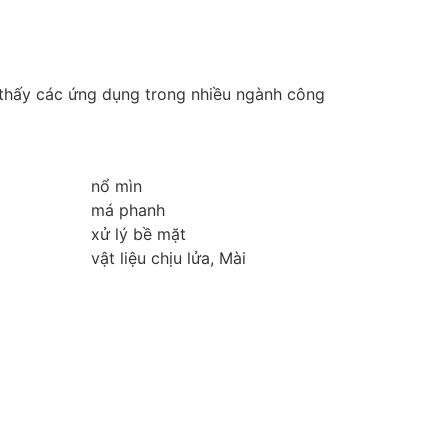
m thấy các ứng dụng trong nhiều ngành công
nổ mìn
má phanh
xử lý bề mặt
vật liệu chịu lửa, Mài