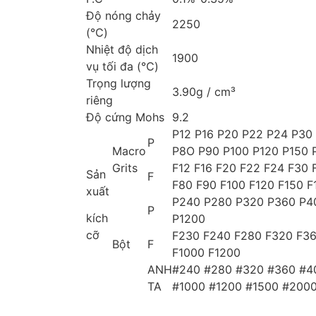
Độ nóng chảy
2250
(℃)
Nhiệt độ dịch
1900
vụ tối đa (℃)
Trọng lượng
3.90g / cm³
riêng
Độ cứng Mohs
9.2
P12 P16 P20 P22 P24 P30
P
Macro
P8O P90 P100 P120 P150 
Grits
F12 F16 F20 F22 F24 F30 
Sản
F
F80 F90 F100 F120 F150 F
xuất
P240 P280 P320 P360 P4
P
kích
P1200
cỡ
F230 F240 F280 F320 F3
Bột
F
F1000 F1200
ANH
#240 #280 #320 #360 #4
TA
#1000 #1200 #1500 #200