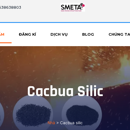
8638638803
ẨM
ĐĂNG KÍ
DỊCH VỤ
BLOG
CHÚNG TA 
Cacbua Silic
Nhà
>
Cacbua silic