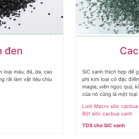
n đen
Cac
 loại màu, đá, da, cao
SiC xanh thích hợp để g
g rãi làm vật liệu chịu
phi kim loại có đặc điể
magie, viên ngọc quý, k
của nó cũng là một loại 
Lưới Macro silic cacbua
Bột silic cacbua xanh
TDS cho SiC xanh