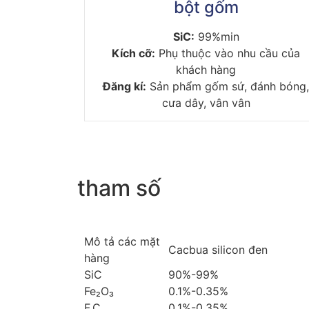
bột gốm
SiC:
99%min
Kích cỡ:
Phụ thuộc vào nhu cầu của
khách hàng
Đăng kí:
Sản phẩm gốm sứ, đánh bóng
cưa dây, vân vân
tham số
Mô tả các mặt
Cacbua silicon đen
hàng
SiC
90%-99%
Fe₂O₃
0.1%-0.35%
F.C
0.1%-0.35%