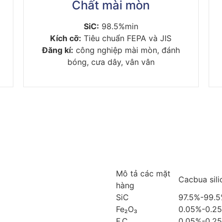
Chất mài mòn
SiC:
98.5%min
Kích cỡ:
Tiêu chuẩn FEPA và JIS
Đăng kí:
công nghiệp mài mòn, đánh
,
bóng, cưa dây, vân vân
Mô tả các mặt
Cacbua sili
hàng
SiC
97.5%-99.
Fe₂O₃
0.05%-0.2
F.C
0.05%-0.2