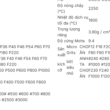
Độ nóng chảy
2250
(℃)
Nhiệt độ dịch vụ
1900
tối đa (℃)
Trọng lượng
3.90g / cm
riêng
Độ cứng Mohs
9.4
 P36 P40 P46 P54 P60 P70
Micro
CHO
F12 F16 F2
Sản
P180 P220
Grits
ĂN
F80 F90 F1
xuất
F36 F40 F46 F54 F60 F70
ANH
#240 #280
bột
kích
180 F220
TA
#1000 #12
siêu
cỡ
00 P500 P600 P800 P1000
CHO
F230 F240
nhỏ
ĂN
F1000 F12
60 F400 F500 F600 F800
00# #500 #600 #700 #800
0 #2500 #3000