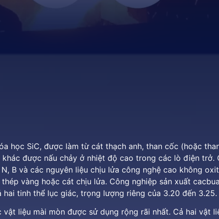
hóa học SiC, được làm từ cát thạch anh, than cốc (hoặc th
ô khác được nấu chảy ở nhiệt độ cao trong các lò điện trở. 
N, B và các nguyên liệu chịu lửa công nghệ cao không oxit
át thép vàng hoặc cát chịu lửa. Công nghiệp sản xuất cacbu
ả hai tinh thể lục giác, trọng lượng riêng của 3.20 đến 3.25.
c vật liệu mài mòn được sử dụng rộng rãi nhất. Cả hai vật l