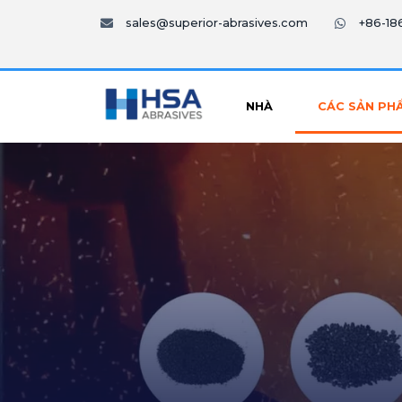
sales@superior-abrasives.com
+86-1
NHÀ
CÁC SẢN PH