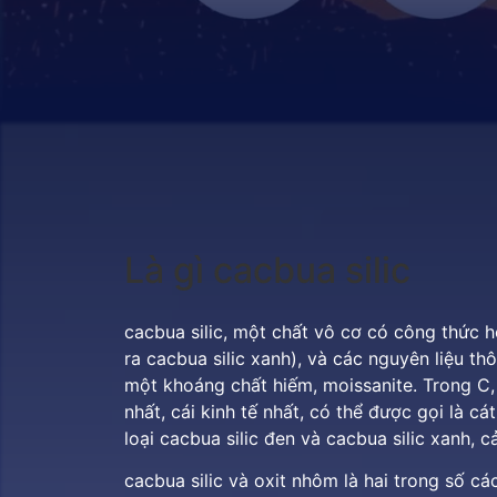
Là gì
cacbua silic
cacbua silic, một chất vô cơ có công thức 
ra cacbua silic xanh), và các nguyên liệu th
một khoáng chất hiếm, moissanite. Trong C, 
nhất, cái kinh tế nhất, có thể được gọi là c
loại cacbua silic đen và cacbua silic xanh, c
cacbua silic và oxit nhôm
là hai trong số cá