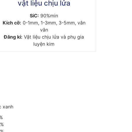
vật liệu chịu lửa
SiC:
90%min
Kích cỡ:
0-1mm, 1-3mm, 3-5mm, vân
vân
Đăng kí:
Vật liệu chịu lửa và phụ gia
luyện kim
c xanh
5%
5%
5%