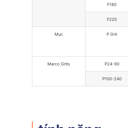
F180
F220
Mục
P Grit
Marco Grits
P24-90
P100-240