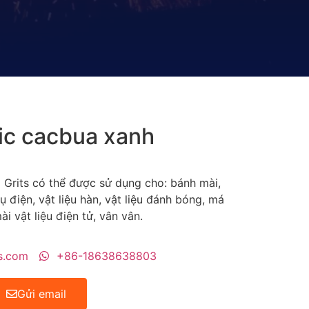
lic cacbua xanh
 Grits có thể được sử dụng cho: bánh mài,
ụ điện, vật liệu hàn, vật liệu đánh bóng, má
ài vật liệu điện tử, vân vân.
s.com
+86-18638638803
Gửi email