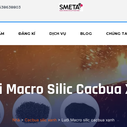
8638638803
ẨM
ĐĂNG KÍ
DỊCH VỤ
BLOG
CHÚNG TA 
 Macro Silic Cacbua
Nhà
>
Cacbua silic xanh
>
Lưới Macro silic cacbua xanh