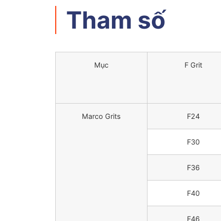
Tham số
Mục
F Grit
Marco Grits
F24
F30
F36
F40
F46