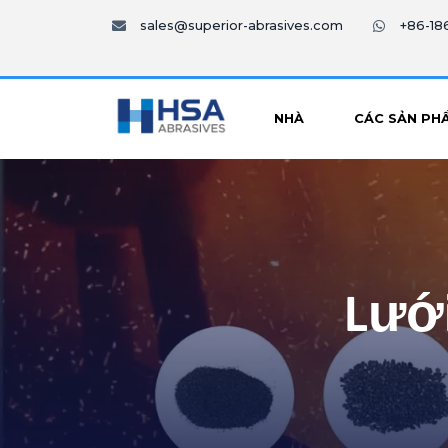
sales@superior-abrasives.com
+86-1
NHÀ
CÁC SẢN PH
Lưới