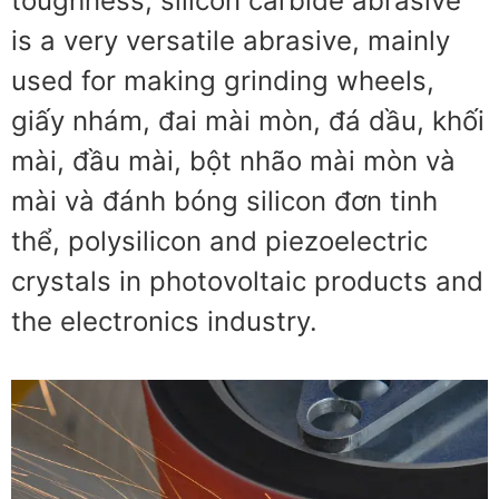
toughness
,
silicon carbide abrasive
is a very versatile abrasive
,
mainly
used for making grinding wheels
,
giấy nhám, đai mài mòn, đá dầu, khối
mài, đầu mài, bột nhão mài mòn và
mài và đánh bóng silicon đơn tinh
thể,
polysilicon and piezoelectric
crystals in photovoltaic products and
the electronics industry
.