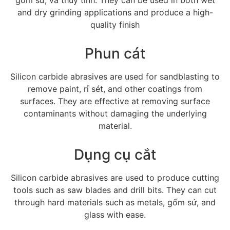
gốm sứ, và thủy tinh.
They can be used in both wet
and dry grinding applications and produce a high-
quality finish
Phun cát
Silicon carbide abrasives are used for sandblasting to
remove paint
, rỉ sét,
and other coatings from
surfaces
.
They are effective at removing surface
contaminants without damaging the underlying
material
.
Dụng cụ cắt
Silicon carbide abrasives are used to produce cutting
tools such as saw blades and drill bits
.
They can cut
through hard materials such as metals
, gốm sứ,
and
glass with ease
.