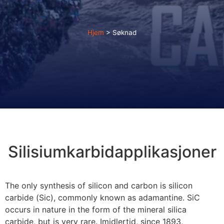
Hjem
>
Søknad
Silisiumkarbidapplikasjoner
The only synthesis of silicon and carbon is silicon
carbide
(Sic),
commonly known as adamantine
.
SiC
occurs in nature in the form of the mineral silica
carbide
,
but is very rare
. Imidlertid,
since
1893,