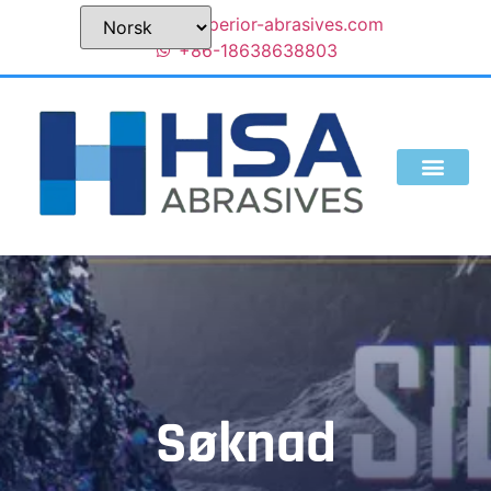
sales@superior-abrasives.com
+86-18638638803
Søknad