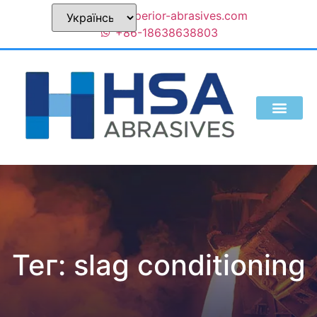
sales@superior-abrasives.com
+86-18638638803
Тег:
slag conditioning