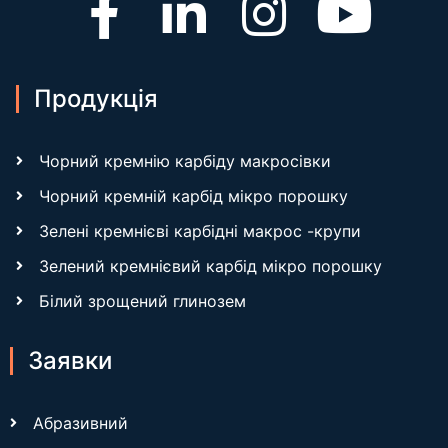
Продукція
Чорний кремнію карбіду макросівки
Чорний кремній карбід мікро порошку
Зелені кремнієві карбідні макрос -крупи
Зелений кремнієвий карбід мікро порошку
Білий зрощений глинозем
Заявки
Абразивний