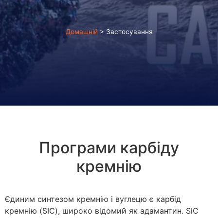
Домашній
>
Застосування
Програми карбіду
кремнію
Єдиним синтезом кремнію і вуглецю є карбід
кремнію (SIC), широко відомий як адамантин. SiC