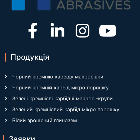
Продукція
Чорний кремнію карбіду макросівки
Чорний кремній карбід мікро порошку
Зелені кремнієві карбідні макрос -крупи
Зелений кремнієвий карбід мікро порошку
Білий зрощений глинозем
Заявки