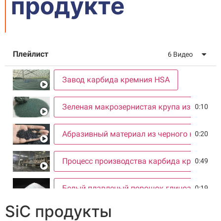
продукте
Плейлист
6 Видео
Завод карбида кремния HSA
Зеленая макрозернистая крупа из карбид
0:10
Абразивный материал из черного карбид
0:20
Процесс производства карбида кремния
0:49
Белый плавленый порошок глинозема
0:19
SiC продукты
Склад карбида кремния
0:19