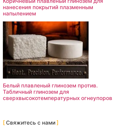
Коричневый плавленый глинозем для
нанесения покрытий плазменным
напылением
Белый плавленый глинозем против.
Табличный глинозем для
сверхвысокотемпературных огнеупоров
Свяжитесь с нами