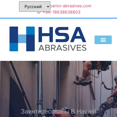
sales@superior-abrasives.com
+86-18638638803
КТО МЫ ЕСТЬ
Заинтересованы В Нашей