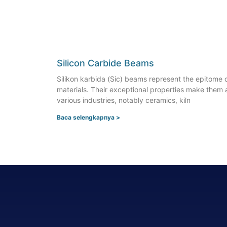
Silicon Carbide Beams
Silikon karbida (Sic)
beams represent the epitome o
materials
.
Their exceptional properties make them a
various industries
,
notably ceramics
,
kiln
Baca selengkapnya >