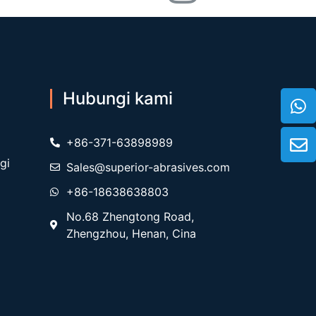
Hubungi kami
+86-371-63898989
gi
Sales@superior-abrasives.com
+86-18638638803
No.68 Zhengtong Road,
Zhengzhou, Henan, Cina