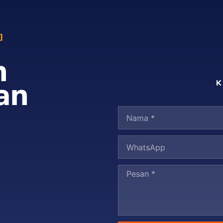
n
an
K