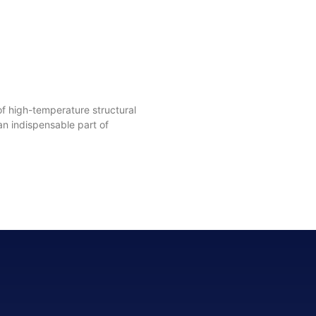
f high-temperature structural
n indispensable part of