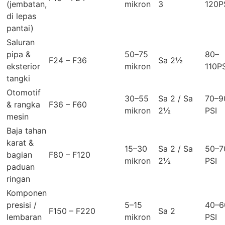
(jembatan,
mikron
3
120P
di lepas
pantai)
Saluran
pipa &
50–75
80–
F24 – F36
Sa 2½
eksterior
mikron
110PS
tangki
Otomotif
30–55
Sa
2 /
Sa
70–9
& rangka
F36 – F60
mikron
2½
PSI
mesin
Baja tahan
karat &
15–30
Sa
2 /
Sa
50–7
bagian
F80 – F120
mikron
2½
PSI
paduan
ringan
Komponen
presisi /
5–15
40–6
F150 – F220
Sa
2
lembaran
mikron
PSI