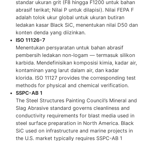
standar ukuran grit (F8 hingga F1200 untuk bahan
abrasif terikat; Nilai P untuk dilapisi). Nilai FEPA F
adalah tolok ukur global untuk ukuran butiran
ledakan kasar Black SiC, menentukan nilai D50 dan
konten denda yang diizinkan.
ISO 11126-7
Menentukan persyaratan untuk bahan abrasif
pembersih ledakan non-logam — termasuk silikon
karbida. Mendefinisikan komposisi kimia, kadar air,
kontaminan yang larut dalam air, dan kadar
klorida. ISO 11127
provides the corresponding test
methods for physical and chemical verification
.
SSPC-AB
1
The Steel Structures Painting Council’s Mineral and
Slag Abrasive standard governs cleanliness and
conductivity requirements for blast media used in
steel surface preparation in North America
.
Black
SiC used on infrastructure and marine projects in
the U.S
.
market typically requires SSPC-AB
1