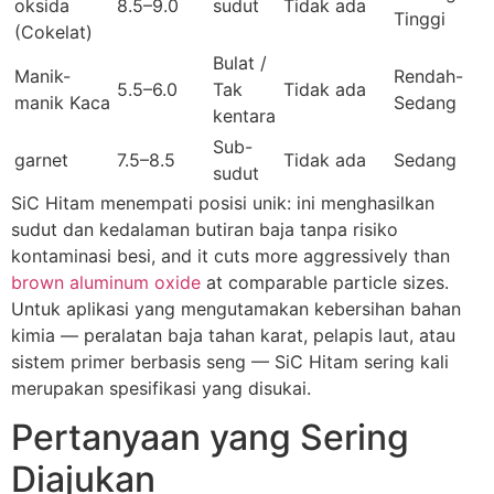
oksida
8.5–9.0
sudut
Tidak ada
Tinggi
(Cokelat)
Bulat /
Manik-
Rendah-
5.5–6.0
Tak
Tidak ada
manik Kaca
Sedang
kentara
Sub-
garnet
7.5–8.5
Tidak ada
Sedang
sudut
SiC Hitam menempati posisi unik: ini menghasilkan
sudut dan kedalaman butiran baja tanpa risiko
kontaminasi besi,
and it cuts more aggressively than
brown aluminum oxide
at comparable particle sizes
.
Untuk aplikasi yang mengutamakan kebersihan bahan
kimia — peralatan baja tahan karat, pelapis laut, atau
sistem primer berbasis seng — SiC Hitam sering kali
merupakan spesifikasi yang disukai.
Pertanyaan yang Sering
Diajukan