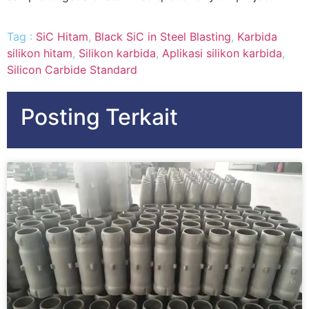
Tag :
SiC Hitam
,
Black SiC in Steel Blasting
,
Karbida
silikon hitam
,
Silikon karbida
,
Aplikasi silikon karbida
,
Silicon Carbide Standard
Posting Terkait