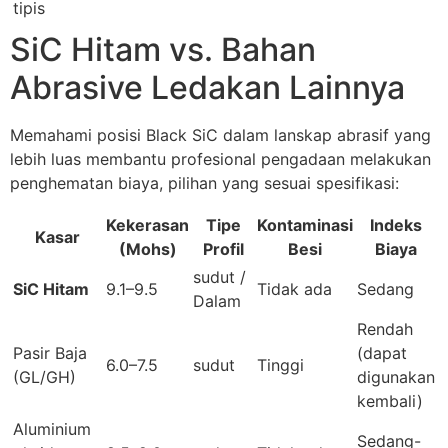
tipis
SiC Hitam vs. Bahan
Abrasive Ledakan Lainnya
Memahami posisi Black SiC dalam lanskap abrasif yang
lebih luas membantu profesional pengadaan melakukan
penghematan biaya, pilihan yang sesuai spesifikasi:
Kekerasan
Tipe
Kontaminasi
Indeks
Kasar
(Mohs)
Profil
Besi
Biaya
sudut /
SiC Hitam
9.1–9.5
Tidak ada
Sedang
Dalam
Rendah
Pasir Baja
(dapat
6.0–7.5
sudut
Tinggi
(GL/GH)
digunakan
kembali)
Aluminium
Sedang-