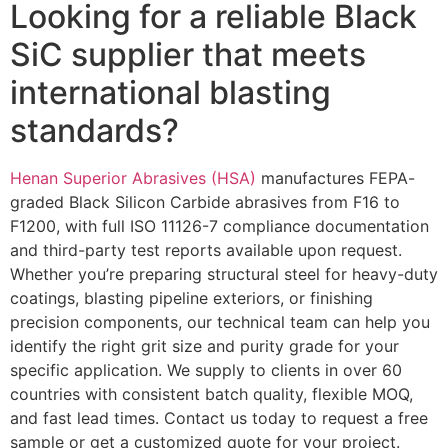
Looking for a reliable Black
SiC supplier that meets
international blasting
standards
?
Henan Superior Abrasives (HSA)
manufactures FEPA-
graded Black Silicon Carbide abrasives from F16 to
F1200
,
with full ISO
11126-7
compliance documentation
and third-party test reports available upon request
.
Whether you’re preparing structural steel for heavy-duty
coatings
,
blasting pipeline exteriors
,
or finishing
precision components
,
our technical team can help you
identify the right grit size and purity grade for your
specific application
.
We supply to clients in over
60
countries with consistent batch quality
,
flexible MOQ
,
and fast lead times
.
Contact us today to request a free
sample or get a customized quote for your project
.