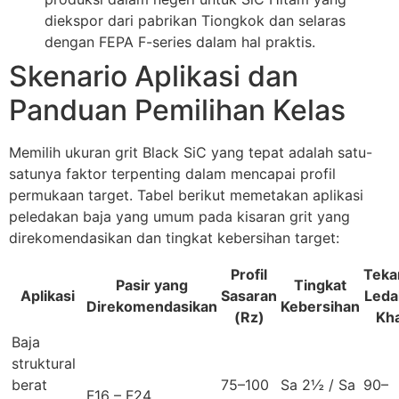
diekspor dari pabrikan Tiongkok dan selaras
dengan FEPA F-series dalam hal praktis.
Skenario Aplikasi dan
Panduan Pemilihan Kelas
Memilih ukuran grit Black SiC yang tepat adalah satu-
satunya faktor terpenting dalam mencapai profil
permukaan target. Tabel berikut memetakan aplikasi
peledakan baja yang umum pada kisaran grit yang
direkomendasikan dan tingkat kebersihan target:
Profil
Teka
Pasir yang
Tingkat
Aplikasi
Sasaran
Leda
Direkomendasikan
Kebersihan
(Rz)
Kh
Baja
struktural
berat
75–100
Sa 2½
/
Sa
90–
F16 – F24