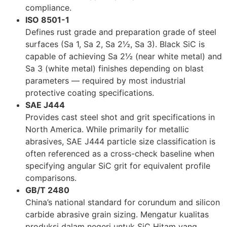
compliance
.
ISO 8501-1
Defines rust grade and preparation grade of steel
surfaces
(
Sa
1,
Sa
2,
Sa 2½
,
Sa
3).
Black SiC is
capable of achieving Sa 2½
(
near white metal
)
and
Sa
3 (
white metal
)
finishes depending on blast
parameters — required by most industrial
protective coating specifications
.
SAE J444
Provides cast steel shot and grit specifications in
North America
.
While primarily for metallic
abrasives
,
SAE J444 particle size classification is
often referenced as a cross-check baseline when
specifying angular SiC grit for equivalent profile
comparisons
.
GB/T
2480
China’s national standard for corundum and silicon
carbide abrasive grain sizing
. Mengatur kualitas
produksi dalam negeri untuk SiC Hitam yang