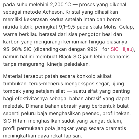
pada suhu melebihi 2,200 °C — proses yang dikenal
sebagai metode Acheson. Kristal yang dihasilkan
memiliki kekerasan kedua setelah intan dan boron
nitrida kubik, peringkat 9,1–9,5 pada skala Mohs. Gelap,
warna berkilau berasal dari sisa pengotor besi dan
karbon yang mengurangi kemurnian hingga biasanya
95–98% SiC (dibandingkan dengan 99%+
for
SiC Hijau
),
namun hal ini membuat Black SiC jauh lebih ekonomis
tanpa mengurangi kinerja peledakan.
Material tersebut patah secara konkoid akibat
tumbukan, terus-menerus mengekspos segar, ujung
tombak yang setajam silet — suatu sifat yang penting
bagi efektivitasnya sebagai bahan abrasif yang dapat
meledak. Dimana bahan abrasif yang berbentuk bulat
seperti peluru baja menghasilkan peened, profil tekan,
SiC Hitam menghasilkan sudut yang sangat dalam,
profil permukaan pola jangkar yang secara dramatis
meningkatkan daya rekat lapisan.