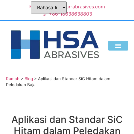
Sales@superior-abrasives.com
+86-18638638803
SIAPA KITA
Rumah
>
Blog
>
Aplikasi dan Standar SiC Hitam dalam
Peledakan Baja
Aplikasi dan Standar SiC
Hitam dalam Peledakan