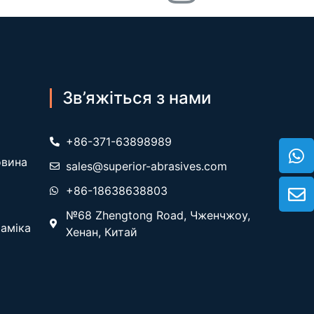
Зв’яжіться з нами
+86-371-63898989
овина
sales@superior-abrasives.com
+86-18638638803
№68 Zhengtong Road, Чженчжоу,
раміка
Хенан, Китай