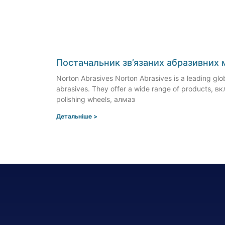
Постачальник зв’язаних абразивних 
Norton Abrasives Norton Abrasives is a leading glo
abrasives
.
They offer a wide range of products
, в
polishing wheels
, алмаз
Детальніше >