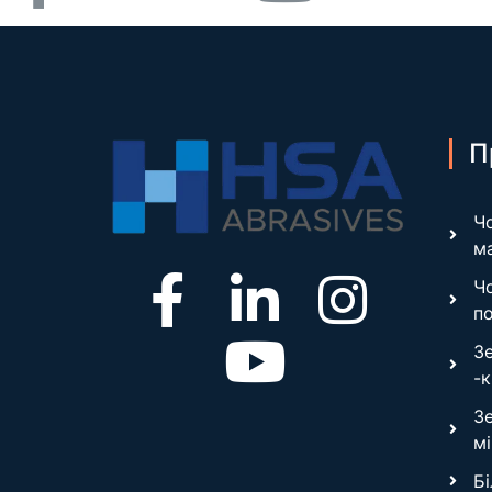
П
Ч
м
Ч
п
Зе
-
З
м
Б