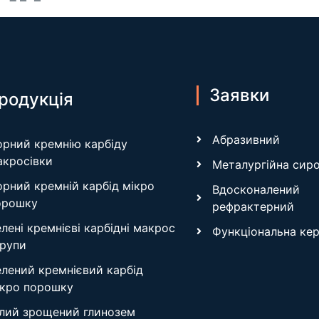
Заявки
родукція
Абразивний
орний кремнію карбіду
акросівки
Металургійна сир
орний кремній карбід мікро
Вдосконалений
орошку
рефрактерний
лені кремнієві карбідні макрос
Функціональна ке
крупи
елений кремнієвий карбід
ікро порошку
ілий зрощений глинозем