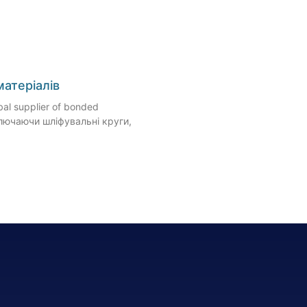
матеріалів
bal supplier of bonded
ключаючи шліфувальні круги,