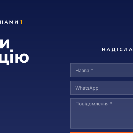
 НАМИ
и
цію
НАДІСЛ