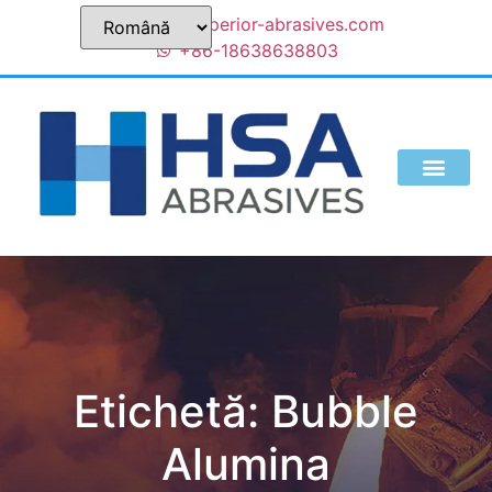
sales@superior-abrasives.com
+86-18638638803
CINE SUNTEM
Etichetă:
Bubble
Alumina