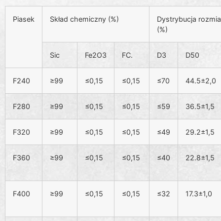
Piasek
Skład chemiczny (%)
Dystrybucja rozmi
(%)
Sic
Fe2O3
FC.
D3
D50
F240
≥99
≤0,15
≤0,15
≤70
44.5±2,0
F280
≥99
≤0,15
≤0,15
≤59
36.5±1,5
F320
≥99
≤0,15
≤0,15
≤49
29.2±1,5
F360
≥99
≤0,15
≤0,15
≤40
22.8±1,5
F400
≥99
≤0,15
≤0,15
≤32
17.3±1,0