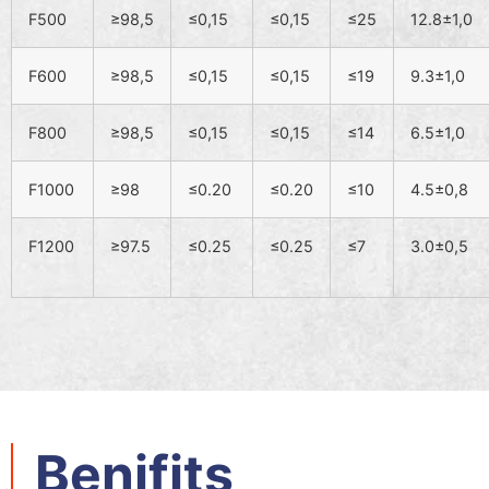
F500
≥98,5
≤0,15
≤0,15
≤25
12.8±1,0
F600
≥98,5
≤0,15
≤0,15
≤19
9.3±1,0
F800
≥98,5
≤0,15
≤0,15
≤14
6.5±1,0
F1000
≥98
≤0.20
≤0.20
≤10
4.5±0,8
F1200
≥97.5
≤0.25
≤0.25
≤7
3.0±0,5
Benifits