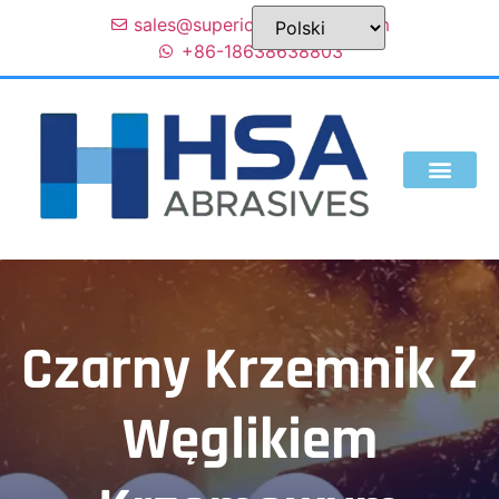
sales@superior-abrasives.com
+86-18638638803
KIM JESTEŚMY
Czarny Krzemnik Z
Węglikiem