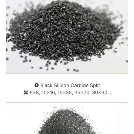
Black Silicon Carbide Split
6
x8
, 10
x16
, 16
x35
, 35
x70
, 30
x60..
.