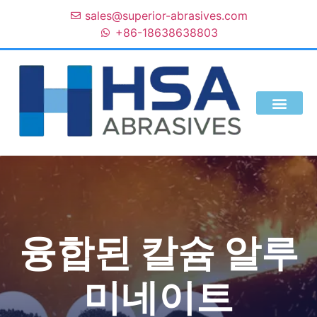
sales@superior-abrasives.com
+86-18638638803
서비스
블로그
우리는 누구인가
융합된 칼슘 알루
미네이트