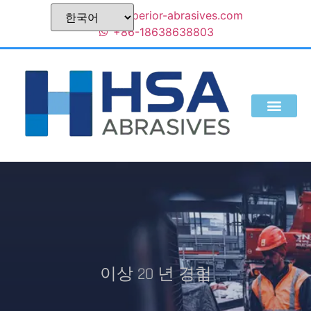
sales@superior-abrasives.com
+86-18638638803
서비스
블로그
우리는 누구인가
이상 20 년 경험