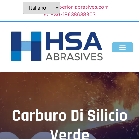
sales@superior-abrasives.com
+86-18638638803
Carburo Di Silicio
Verde