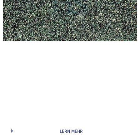
Grünes Siliziumkarbid
Grünes Siliciumcarbid wird aus Quarzsand und im
Widerstandsofen veredeltem Petrolkoks hergestellt,
aufgrund seiner relativ stabilen chemischen
Eigenschaften, hohe Wärmeleitfähigkeit, niedriger
Wärmeausdehnungskoeffizient, und gute
Verschleißfestigkeit.
LERN MEHR