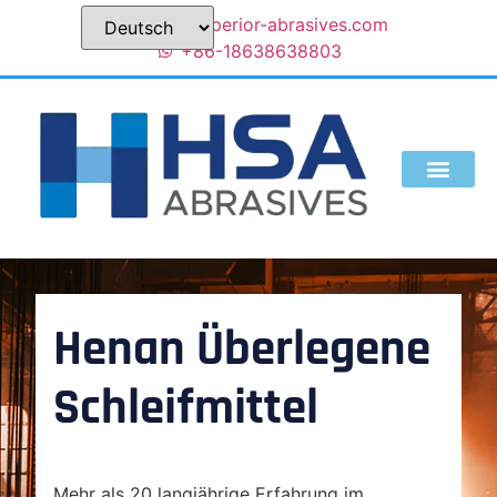
sales@superior-abrasives.com
+86-18638638803
Henan Überlegene
Schleifmittel
Mehr als 20 langjährige Erfahrung im