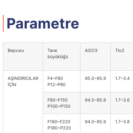
Parametre
Başvuru
Tane
Al2O3
TIo2
büyüklüğü
AŞINDIRICILAR
F4~F80
95.0~95.9
1.7~3.4
İÇİN
P12~P80
F90~F150
94.5~95.9
1.7~3.6
P100~P150
F180~F220
94.0~95.9
1.7~3.8
P180~P220