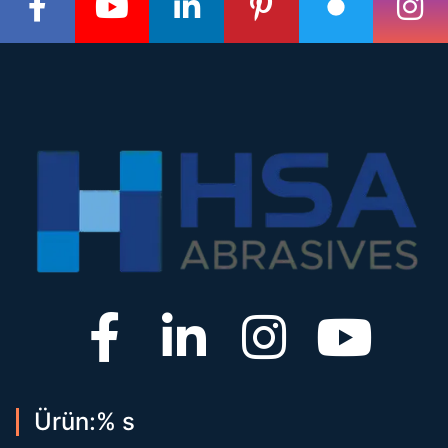
Ürün:% s