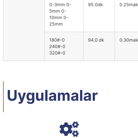
0-3mm 0-
95.0dk
0.25ma
5mm 0-
10mm 0-
25mm
180#-0
94.0 dk
0.30ma
240#-0
320#-0
Uygulamalar