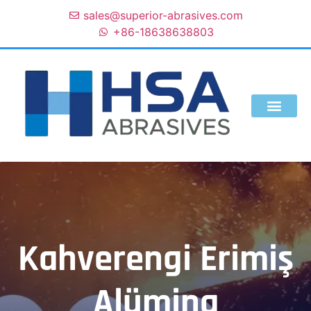
sales@superior-abrasives.com
+86-18638638803
Kahverengi Erimiş
Alümina