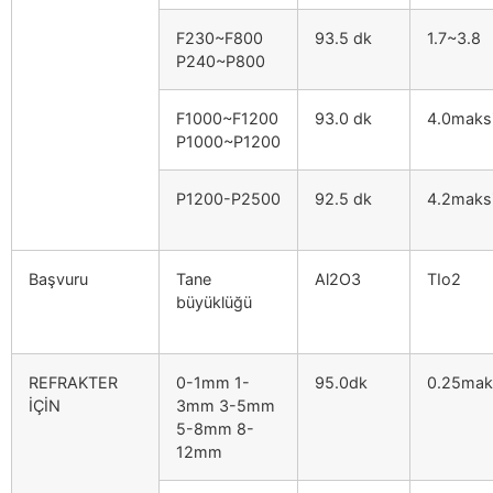
F230~F800
93.5 dk
1.7~3.8
P240~P800
F1000~F1200
93.0 dk
4.0mak
P1000~P1200
P1200-P2500
92.5 dk
4.2mak
Başvuru
Tane
Al2O3
TIo2
büyüklüğü
REFRAKTER
0-1mm 1-
95.0dk
0.25ma
İÇİN
3mm 3-5mm
5-8mm 8-
12mm