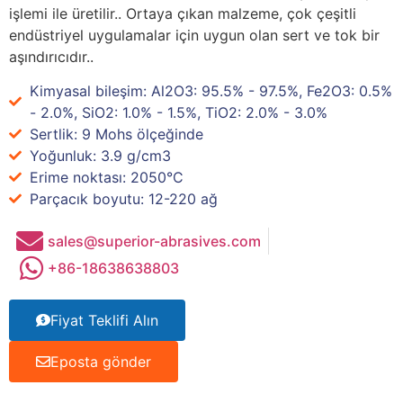
işlemi ile üretilir.. Ortaya çıkan malzeme, çok çeşitli
endüstriyel uygulamalar için uygun olan sert ve tok bir
aşındırıcıdır..
Kimyasal bileşim: Al2O3: 95.5% - 97.5%, Fe2O3: 0.5%
- 2.0%, SiO2: 1.0% - 1.5%, TiO2: 2.0% - 3.0%
Sertlik: 9 Mohs ölçeğinde
Yoğunluk: 3.9 g/cm3
Erime noktası: 2050°C
Parçacık boyutu: 12-220 ağ
sales@superior-abrasives.com
+86-18638638803
Fiyat Teklifi Alın
Eposta gönder