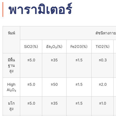
พารามิเตอร์
พิมพ์
ดัชนีทางกา
SiO2(%)
อัล₂O₃(%)
Fe2O3(%)
TiO2(%)
มีพื้น
≤5.0
≥35
≤1.5
≤0.3
ฐาน
สูง
High
≤5.0
≥50
≤1.5
≤2.0
Al₂O₃
มโก
≤5.0
≥35
≤1.5
≤1.0
สูง