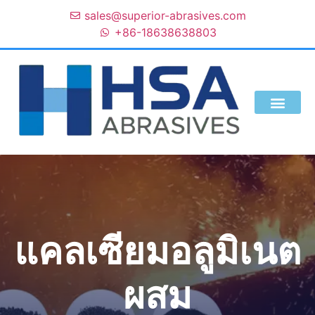
sales@superior-abrasives.com
+86-18638638803
พวกเราคือใคร
แคลเซียมอลูมิเนต
ผสม