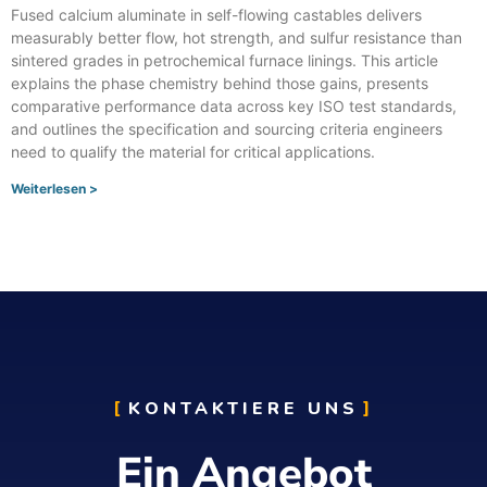
Fused calcium aluminate in self-flowing castables delivers
measurably better flow
,
hot strength
,
and sulfur resistance than
sintered grades in petrochemical furnace linings
.
This article
explains the phase chemistry behind those gains
,
presents
comparative performance data across key ISO test standards
,
and outlines the specification and sourcing criteria engineers
need to qualify the material for critical applications
.
Weiterlesen >
KONTAKTIERE UNS
Ein Angebot