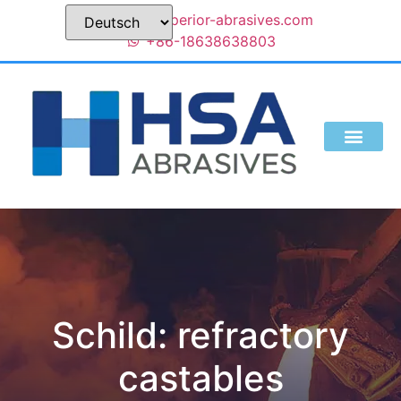
sales@superior-abrasives.com
+86-18638638803
Schild:
refractory
castables